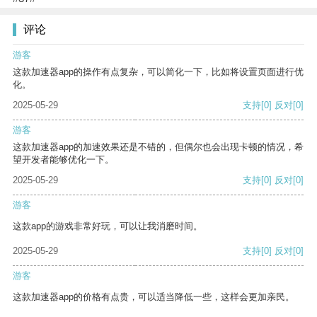
评论
游客
这款加速器app的操作有点复杂，可以简化一下，比如将设置页面进行优
化。
2025-05-29
支持
[0]
反对
[0]
游客
这款加速器app的加速效果还是不错的，但偶尔也会出现卡顿的情况，希
望开发者能够优化一下。
2025-05-29
支持
[0]
反对
[0]
游客
这款app的游戏非常好玩，可以让我消磨时间。
2025-05-29
支持
[0]
反对
[0]
游客
这款加速器app的价格有点贵，可以适当降低一些，这样会更加亲民。