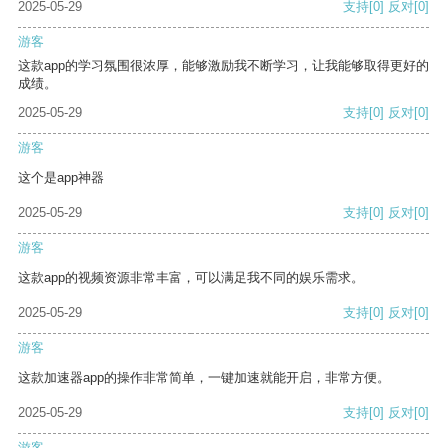
2025-05-29
支持
[0]
反对
[0]
游客
这款app的学习氛围很浓厚，能够激励我不断学习，让我能够取得更好的
成绩。
2025-05-29
支持
[0]
反对
[0]
游客
这个是app神器
2025-05-29
支持
[0]
反对
[0]
游客
这款app的视频资源非常丰富，可以满足我不同的娱乐需求。
2025-05-29
支持
[0]
反对
[0]
游客
这款加速器app的操作非常简单，一键加速就能开启，非常方便。
2025-05-29
支持
[0]
反对
[0]
游客