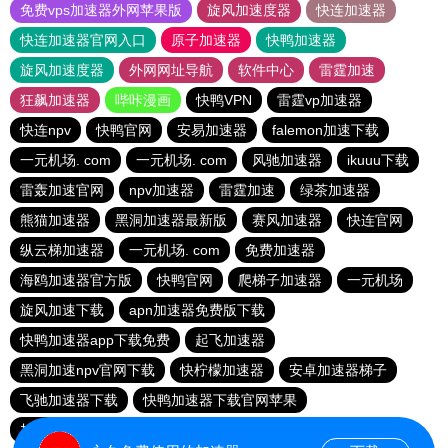
免费vps加速器外网苹果版
旋风加速度器
快连加速器
快连加速器官网入口
原子加速器
快鸭加速器
旋风加速度器
外网网址导航
软件中心
雷霆加速
狂飙加速器
哔咔漫画
快鸭VPN
雷霆vp加速器
快连npv
快鸭官网
安易加速器
falemon加速下载
一元机场. com
一元机场. com
风驰加速器
ikuuu下载
雷轰加速官网
npv加速器
雷霆加速
绿茶加速器
熊猫加速器
黑洞加速器最新版
赛风加速器
快连官网
纵云梯加速器
一元机场. com
免费加速器
海鸥加速器官方版
快鸭官网
爬梯子加速器
一元机场
旋风加速下载
apn加速器免费版下载
快鸭加速器app下载免费
起飞加速器
黑洞加速npv官网下载
快柠檬加速器
安卓加速器梯子
飞驰加速器下载
快鸭加速器下载官网苹果
加速器ios免费使用
雷霆加速免费永久