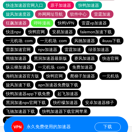
快连加速器官网入口
原子加速器
快鸭加速器
旋风加速度器
外网网址导航
软件中心
雷霆加速
狂飙加速器
哔咔漫画
快鸭VPN
雷霆vp加速器
快连npv
快鸭官网
安易加速器
falemon加速下载
一元机场. com
一元机场. com
风驰加速器
ikuuu下载
雷轰加速官网
npv加速器
雷霆加速
绿茶加速器
熊猫加速器
黑洞加速器最新版
赛风加速器
快连官网
纵云梯加速器
一元机场. com
免费加速器
海鸥加速器官方版
快鸭官网
爬梯子加速器
一元机场
旋风加速下载
apn加速器免费版下载
快鸭加速器app下载免费
起飞加速器
黑洞加速npv官网下载
快柠檬加速器
安卓加速器梯子
飞驰加速器下载
快鸭加速器下载官网苹果
加速器ios免费使用
雷霆加速免费永久
永久免费使用的加速器
下载