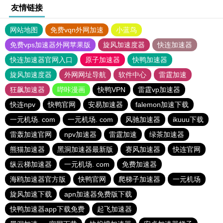
友情链接
网站地图
免费vqn外网加速
小蓝鸟
免费vps加速器外网苹果版
旋风加速度器
快连加速器
快连加速器官网入口
原子加速器
快鸭加速器
旋风加速度器
外网网址导航
软件中心
雷霆加速
狂飙加速器
哔咔漫画
快鸭VPN
雷霆vp加速器
快连npv
快鸭官网
安易加速器
falemon加速下载
一元机场. com
一元机场. com
风驰加速器
ikuuu下载
雷轰加速官网
npv加速器
雷霆加速
绿茶加速器
熊猫加速器
黑洞加速器最新版
赛风加速器
快连官网
纵云梯加速器
一元机场. com
免费加速器
海鸥加速器官方版
快鸭官网
爬梯子加速器
一元机场
旋风加速下载
apn加速器免费版下载
快鸭加速器app下载免费
起飞加速器