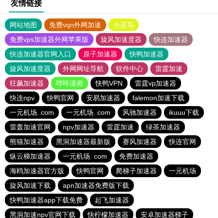
友情链接
网站地图
免费vqn外网加速
小蓝鸟
免费vps加速器外网苹果版
旋风加速度器
快连加速器
快连加速器官网入口
原子加速器
快鸭加速器
旋风加速度器
外网网址导航
软件中心
雷霆加速
狂飙加速器
哔咔漫画
快鸭VPN
雷霆vp加速器
快连npv
快鸭官网
安易加速器
falemon加速下载
一元机场. com
一元机场. com
风驰加速器
ikuuu下载
雷轰加速官网
npv加速器
雷霆加速
绿茶加速器
熊猫加速器
黑洞加速器最新版
赛风加速器
快连官网
纵云梯加速器
一元机场. com
免费加速器
海鸥加速器官方版
快鸭官网
爬梯子加速器
一元机场
旋风加速下载
apn加速器免费版下载
快鸭加速器app下载免费
起飞加速器
黑洞加速npv官网下载
快柠檬加速器
安卓加速器梯子