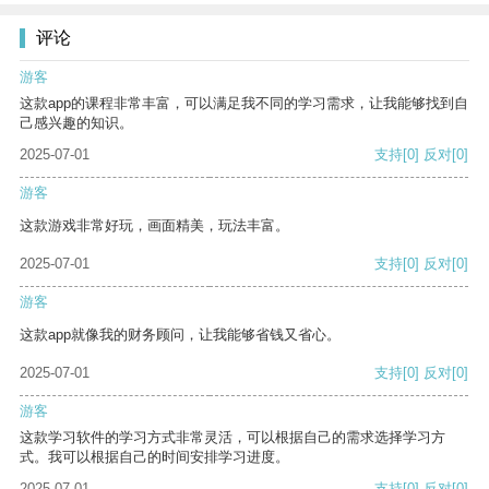
评论
游客
这款app的课程非常丰富，可以满足我不同的学习需求，让我能够找到自
己感兴趣的知识。
2025-07-01
支持
[0]
反对
[0]
游客
这款游戏非常好玩，画面精美，玩法丰富。
2025-07-01
支持
[0]
反对
[0]
游客
这款app就像我的财务顾问，让我能够省钱又省心。
2025-07-01
支持
[0]
反对
[0]
游客
这款学习软件的学习方式非常灵活，可以根据自己的需求选择学习方
式。我可以根据自己的时间安排学习进度。
2025-07-01
支持
[0]
反对
[0]