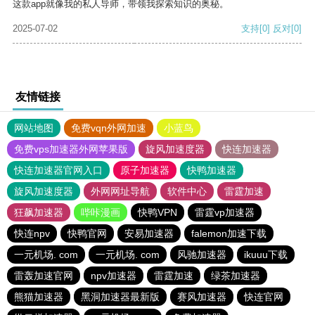
这款app就像我的私人导师，带领我探索知识的奥秘。
2025-07-02
支持
[0]
反对
[0]
友情链接
网站地图
免费vqn外网加速
小蓝鸟
免费vps加速器外网苹果版
旋风加速度器
快连加速器
快连加速器官网入口
原子加速器
快鸭加速器
旋风加速度器
外网网址导航
软件中心
雷霆加速
狂飙加速器
哔咔漫画
快鸭VPN
雷霆vp加速器
快连npv
快鸭官网
安易加速器
falemon加速下载
一元机场. com
一元机场. com
风驰加速器
ikuuu下载
雷轰加速官网
npv加速器
雷霆加速
绿茶加速器
熊猫加速器
黑洞加速器最新版
赛风加速器
快连官网