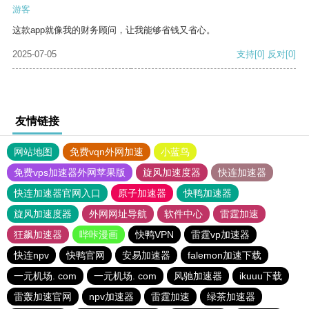
游客
这款app就像我的财务顾问，让我能够省钱又省心。
2025-07-05
支持
[0]
反对
[0]
友情链接
网站地图
免费vqn外网加速
小蓝鸟
免费vps加速器外网苹果版
旋风加速度器
快连加速器
快连加速器官网入口
原子加速器
快鸭加速器
旋风加速度器
外网网址导航
软件中心
雷霆加速
狂飙加速器
哔咔漫画
快鸭VPN
雷霆vp加速器
快连npv
快鸭官网
安易加速器
falemon加速下载
一元机场. com
一元机场. com
风驰加速器
ikuuu下载
雷轰加速官网
npv加速器
雷霆加速
绿茶加速器