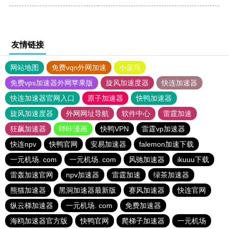
友情链接
网站地图
免费vqn外网加速
小蓝鸟
免费vps加速器外网苹果版
旋风加速度器
快连加速器
快连加速器官网入口
原子加速器
快鸭加速器
旋风加速度器
外网网址导航
软件中心
雷霆加速
狂飙加速器
哔咔漫画
快鸭VPN
雷霆vp加速器
快连npv
快鸭官网
安易加速器
falemon加速下载
一元机场. com
一元机场. com
风驰加速器
ikuuu下载
雷轰加速官网
npv加速器
雷霆加速
绿茶加速器
熊猫加速器
黑洞加速器最新版
赛风加速器
快连官网
纵云梯加速器
一元机场. com
免费加速器
海鸥加速器官方版
快鸭官网
爬梯子加速器
一元机场