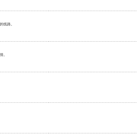
区的线路。
情。