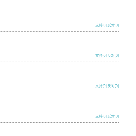
支持
[0]
反对
[0]
支持
[0]
反对
[0]
支持
[0]
反对
[0]
支持
[0]
反对
[0]