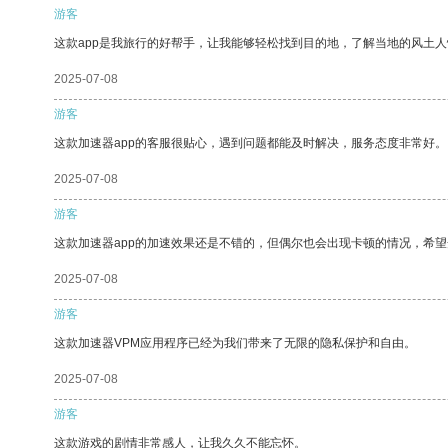
游客
这款app是我旅行的好帮手，让我能够轻松找到目的地，了解当地的风土人
2025-07-08
游客
这款加速器app的客服很贴心，遇到问题都能及时解决，服务态度非常好。
2025-07-08
游客
这款加速器app的加速效果还是不错的，但偶尔也会出现卡顿的情况，希
2025-07-08
游客
这款加速器VPM应用程序已经为我们带来了无限的隐私保护和自由。
2025-07-08
游客
这款游戏的剧情非常感人，让我久久不能忘怀。