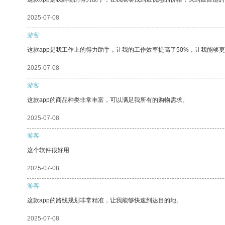
2025-07-08
游客
这款app是我工作上的得力助手，让我的工作效率提高了50%，让我能够
2025-07-08
游客
这款app的商品种类非常丰富，可以满足我所有的购物需求。
2025-07-08
游客
这个软件很好用
2025-07-08
游客
这款app的路线规划非常精准，让我能够快速到达目的地。
2025-07-08