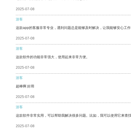
2025-07-08
游客
这款app的客服非常专业，遇到问题总是能够及时解决，让我能够安心工作
2025-07-08
游客
这款软件的功能非常强大，使用起来非常方便。
2025-07-08
游客
超棒啊 好用
2025-07-08
游客
这款软件非常实用，可以帮助我解决很多问题。比如，我可以使用它来查
2025-07-08