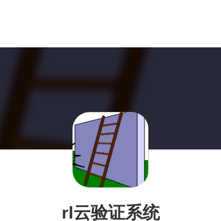
rl云验证系统