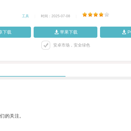
工具
|
时间：2025-07-08
|
卓下载
苹果下载
安卓市场，安全绿色
们的关注。