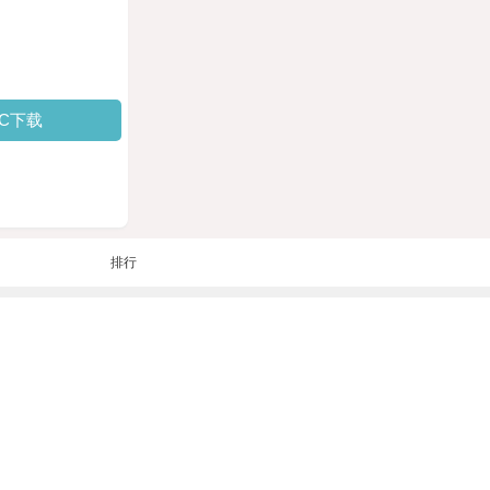
PC下载
排行