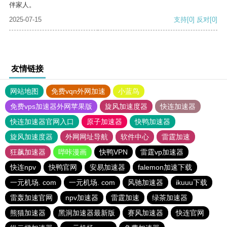
伴家人。
2025-07-15
支持
[0]
反对
[0]
友情链接
网站地图
免费vqn外网加速
小蓝鸟
免费vps加速器外网苹果版
旋风加速度器
快连加速器
快连加速器官网入口
原子加速器
快鸭加速器
旋风加速度器
外网网址导航
软件中心
雷霆加速
狂飙加速器
哔咔漫画
快鸭VPN
雷霆vp加速器
快连npv
快鸭官网
安易加速器
falemon加速下载
一元机场. com
一元机场. com
风驰加速器
ikuuu下载
雷轰加速官网
npv加速器
雷霆加速
绿茶加速器
熊猫加速器
黑洞加速器最新版
赛风加速器
快连官网