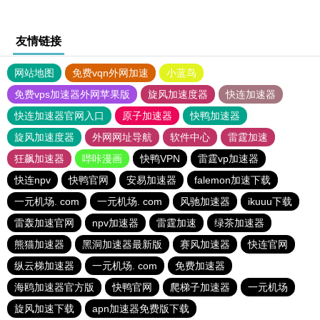
友情链接
网站地图
免费vqn外网加速
小蓝鸟
免费vps加速器外网苹果版
旋风加速度器
快连加速器
快连加速器官网入口
原子加速器
快鸭加速器
旋风加速度器
外网网址导航
软件中心
雷霆加速
狂飙加速器
哔咔漫画
快鸭VPN
雷霆vp加速器
快连npv
快鸭官网
安易加速器
falemon加速下载
一元机场. com
一元机场. com
风驰加速器
ikuuu下载
雷轰加速官网
npv加速器
雷霆加速
绿茶加速器
熊猫加速器
黑洞加速器最新版
赛风加速器
快连官网
纵云梯加速器
一元机场. com
免费加速器
海鸥加速器官方版
快鸭官网
爬梯子加速器
一元机场
旋风加速下载
apn加速器免费版下载