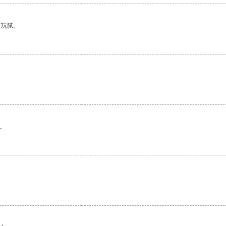
有玩腻。
。