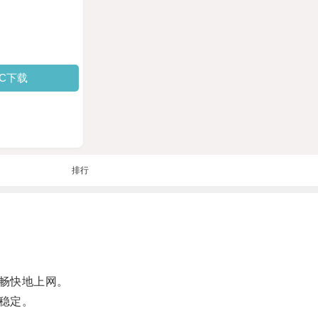
PC下载
排行
畅快地上网。
稳定。