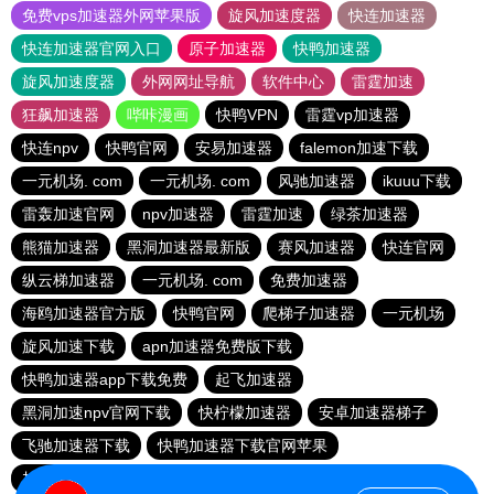
免费vps加速器外网苹果版
旋风加速度器
快连加速器
快连加速器官网入口
原子加速器
快鸭加速器
旋风加速度器
外网网址导航
软件中心
雷霆加速
狂飙加速器
哔咔漫画
快鸭VPN
雷霆vp加速器
快连npv
快鸭官网
安易加速器
falemon加速下载
一元机场. com
一元机场. com
风驰加速器
ikuuu下载
雷轰加速官网
npv加速器
雷霆加速
绿茶加速器
熊猫加速器
黑洞加速器最新版
赛风加速器
快连官网
纵云梯加速器
一元机场. com
免费加速器
海鸥加速器官方版
快鸭官网
爬梯子加速器
一元机场
旋风加速下载
apn加速器免费版下载
快鸭加速器app下载免费
起飞加速器
黑洞加速npv官网下载
快柠檬加速器
安卓加速器梯子
飞驰加速器下载
快鸭加速器下载官网苹果
加速器ios免费使用
雷霆加速免费永久