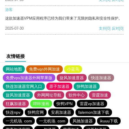
游客
这款加速器VPM应用程序已经为我们带来了无限的隐私和安全性保护。
2025-07-30
支持
[0]
反对
[0]
友情链接
网站地图
免费vqn外网加速
小蓝鸟
免费vps加速器外网苹果版
旋风加速度器
快连加速器
快连加速器官网入口
原子加速器
快鸭加速器
旋风加速度器
外网网址导航
软件中心
雷霆加速
狂飙加速器
哔咔漫画
快鸭VPN
雷霆vp加速器
快连npv
快鸭官网
安易加速器
falemon加速下载
一元机场. com
一元机场. com
风驰加速器
ikuuu下载