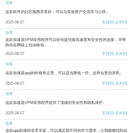
游客
这款软件的社区氛围非常好，可以与其他用户交流学习心得。
2025-08-07
支持
[0]
反对
[0]
游客
这款加速器VPM应用程序可以给你提供最高速度和安全性的连接，并帮
助你在网络上自由移动。
2025-08-07
支持
[0]
反对
[0]
游客
这款加速器app的价格有点贵，可以适当降低一些，这样会更加亲民。
2025-08-07
支持
[0]
反对
[0]
游客
这款加速器VPM应用程序提供了顶级的安全性和隐私保护。
2025-08-07
支持
[0]
反对
[0]
游客
这款app的课程非常丰富，可以满足我不同的学习需求，让我能够找到自