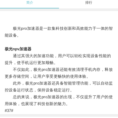
简介
排行
极光pro加速器是一款集科技创新和高效能力于一体的智
能设备。
极光npv加速器
通过其强大的加速功能，用户可以轻松实现设备性能的
提升，使手机运行更加顺畅。
不仅如此，极光pro加速器还能有效清理手机内存，释放
更多存储空间，让用户享受更畅快的使用体验。
此外，极光pro加速器还具备智能管理功能，可以自动监
控设备运行状态，保持设备稳定运行。
总的来说，极光pro加速器的出现，不仅提升了用户的使
用体验，也展现了科技创新的魅力。
#37#