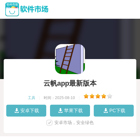
云帆app最新版本
工具
|
时间：2025-08-10
|
安卓下载
苹果下载
PC下载
安卓市场，安全绿色