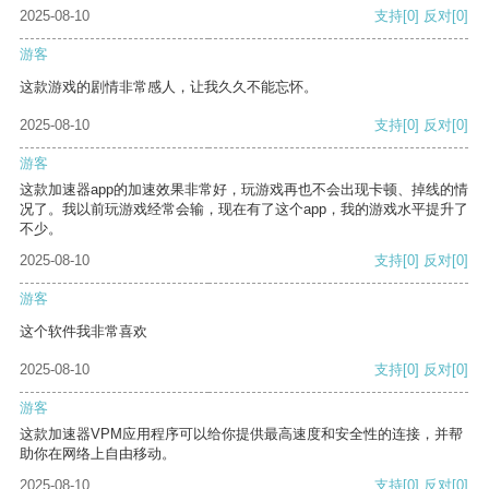
2025-08-10
支持
[0]
反对
[0]
游客
这款游戏的剧情非常感人，让我久久不能忘怀。
2025-08-10
支持
[0]
反对
[0]
游客
这款加速器app的加速效果非常好，玩游戏再也不会出现卡顿、掉线的情
况了。我以前玩游戏经常会输，现在有了这个app，我的游戏水平提升了
不少。
2025-08-10
支持
[0]
反对
[0]
游客
这个软件我非常喜欢
2025-08-10
支持
[0]
反对
[0]
游客
这款加速器VPM应用程序可以给你提供最高速度和安全性的连接，并帮
助你在网络上自由移动。
2025-08-10
支持
[0]
反对
[0]