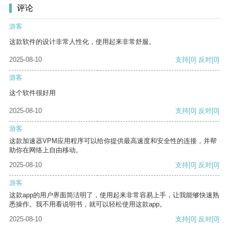
评论
游客
这款软件的设计非常人性化，使用起来非常舒服。
2025-08-10
支持
[0]
反对
[0]
游客
这个软件很好用
2025-08-10
支持
[0]
反对
[0]
游客
这款加速器VPM应用程序可以给你提供最高速度和安全性的连接，并帮
助你在网络上自由移动。
2025-08-10
支持
[0]
反对
[0]
游客
这款app的用户界面简洁明了，使用起来非常容易上手，让我能够快速熟
悉操作。我不用看说明书，就可以轻松使用这款app。
2025-08-10
支持
[0]
反对
[0]