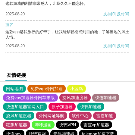
这款游戏的剧情非常感人，让我久久不能忘怀。
2025-08-20
支持
[0]
反对
[0]
游客
这款app是我旅行的好帮手，让我能够轻松找到目的地，了解当地的风土
人情。
2025-08-20
支持
[0]
反对
[0]
友情链接
网站地图
免费vqn外网加速
小蓝鸟
免费vps加速器外网苹果版
旋风加速度器
快连加速器
快连加速器官网入口
原子加速器
快鸭加速器
旋风加速度器
外网网址导航
软件中心
雷霆加速
狂飙加速器
哔咔漫画
快鸭VPN
雷霆vp加速器
快连npv
快鸭官网
安易加速器
falemon加速下载