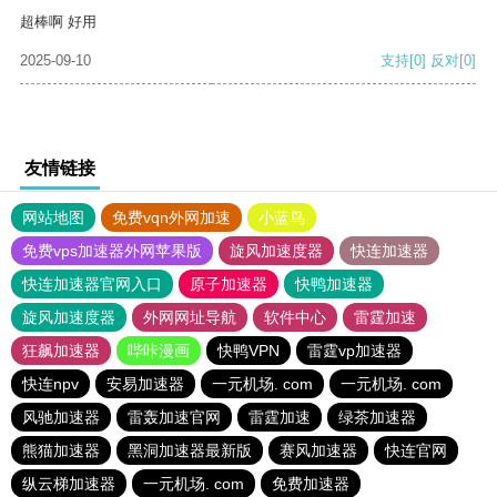
超棒啊 好用
2025-09-10
支持
[0]
反对
[0]
友情链接
网站地图
免费vqn外网加速
小蓝鸟
免费vps加速器外网苹果版
旋风加速度器
快连加速器
快连加速器官网入口
原子加速器
快鸭加速器
旋风加速度器
外网网址导航
软件中心
雷霆加速
狂飙加速器
哔咔漫画
快鸭VPN
雷霆vp加速器
快连npv
安易加速器
一元机场. com
一元机场. com
风驰加速器
雷轰加速官网
雷霆加速
绿茶加速器
熊猫加速器
黑洞加速器最新版
赛风加速器
快连官网
纵云梯加速器
一元机场. com
免费加速器