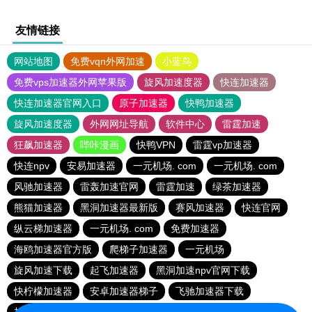
友情链接
网站地图
免费vqn外网加速
小蓝鸟
免费vps加速器外网苹果版
旋风加速度器
快连加速器
快连加速器官网入口
原子加速器
快鸭加速器
旋风加速度器
外网网址导航
软件中心
雷霆加速
狂飙加速器
哔咔漫画
快鸭VPN
雷霆vp加速器
快连npv
安易加速器
一元机场. com
一元机场. com
风驰加速器
雷轰加速官网
雷霆加速
绿茶加速器
熊猫加速器
黑洞加速器最新版
赛风加速器
快连官网
纵云梯加速器
一元机场. com
免费加速器
海鸥加速器官方版
爬梯子加速器
一元机场
旋风加速下载
起飞加速器
黑洞加速npv官网下载
快柠檬加速器
安卓加速器梯子
飞驰加速器下载