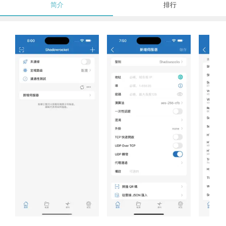
简介
排行