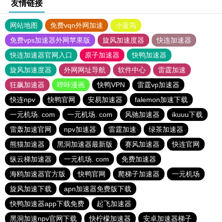
友情链接
网站地图
免费vqn外网加速
小蓝鸟
免费vps加速器外网苹果版
旋风加速度器
快连加速器
快连加速器官网入口
原子加速器
快鸭加速器
旋风加速度器
外网网址导航
软件中心
雷霆加速
狂飙加速器
哔咔漫画
快鸭VPN
雷霆vp加速器
快连npv
快鸭官网
安易加速器
falemon加速下载
一元机场. com
一元机场. com
风驰加速器
ikuuu下载
雷轰加速官网
npv加速器
雷霆加速
绿茶加速器
熊猫加速器
黑洞加速器最新版
赛风加速器
快连官网
纵云梯加速器
一元机场. com
免费加速器
海鸥加速器官方版
快鸭官网
爬梯子加速器
一元机场
旋风加速下载
apn加速器免费版下载
快鸭加速器app下载免费
起飞加速器
黑洞加速npv官网下载
快柠檬加速器
安卓加速器梯子