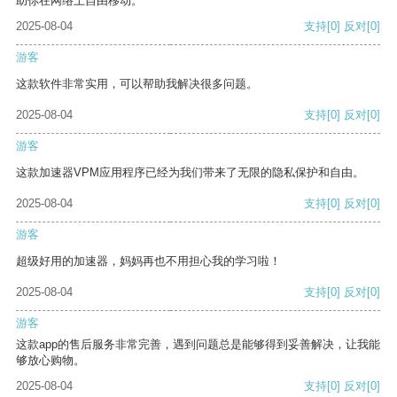
助你在网络上自由移动。
2025-08-04
支持
[0]
反对
[0]
游客
这款软件非常实用，可以帮助我解决很多问题。
2025-08-04
支持
[0]
反对
[0]
游客
这款加速器VPM应用程序已经为我们带来了无限的隐私保护和自由。
2025-08-04
支持
[0]
反对
[0]
游客
超级好用的加速器，妈妈再也不用担心我的学习啦！
2025-08-04
支持
[0]
反对
[0]
游客
这款app的售后服务非常完善，遇到问题总是能够得到妥善解决，让我能
够放心购物。
2025-08-04
支持
[0]
反对
[0]